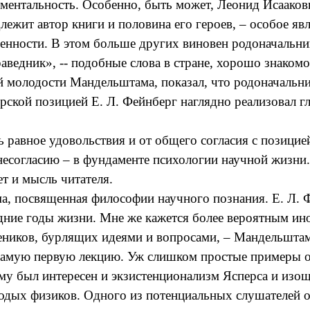
иментальность. Особенно, быть может, Леонид Исаако
ежит автор книги и половина его героев, – особое явл
твенности. В этом больше других виновен родоначальн
едник», -- подобные слова в стране, хорошо знакомой
й молодости Мандельштама, показал, что родоначальни
ской позицией Е. Л. Фейнберг наглядно реализовал гл
 равное удовольствия и от общего согласия с позицией
 несогласию – в фундаменте психологии научной жизни.
т и мысль читателя.
, посвященная философии научного познания. Е. Л. Фе
едние годы жизни. Мне же кажется более вероятным ин
ников, бурлящих идеями и вопросами, – Мандельштам
Самую первую лекцию. Уж слишком простые примеры он
ь ему был интересен и экзистенционализм Ясперса и и
ых физиков. Одного из потенциальных слушателей он