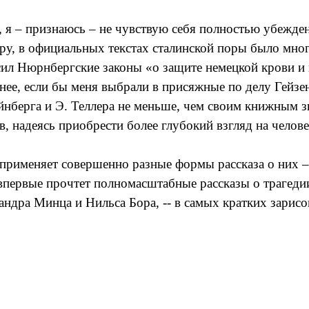
, я – признаюсь – не чувствую себя полностью убежд
ру, в официальных текстах сталинской поры было мно
ил Нюрнбергские законы «о защите немецкой крови и 
 менее, если бы меня выбрали в присяжные по делу Гейз
йнберга и Э. Теллера не меньше, чем своим книжным 
 надеясь приобрести более глубокий взгляд на челов
 применяет совершенно разные формы рассказа о них 
первые прочтет полномасштабные рассказы о трагедии 
ндра Минца и Нильса Бора, -- в самых кратких зарисо