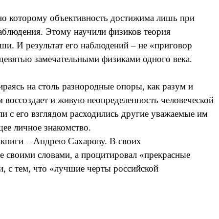
сно которому объективность достижима лишь при
 наблюдения. Этому научили физиков теория
оши. И результат его наблюдений – не «приговор
 девятью замечательными физиками одного века.
раясь на столь разнородные опоры, как разум и
ом воссоздает и живую неопределенность человеческой
ли с его взглядом расходились другие уважаемые им
щее личное знакомство.
 книги – Андрею Сахарову. В своих
е своими словами, а процитировал «прекрасные
и, с тем, что «лучшие черты российской