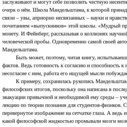
заслуживают и могут себе позволить честную несент
очерк о нём. Школа Мандельштама, к которой принадл
связи – увы, априорно несвязанных – науки и нравс
почитанием «выпускников» этой школы. «Мудрый прав
монету. И Фейнберг, рассказывая о коллизиях научно
человеческой пробы. Одновременно самой своей автор
Мандельштама.
Быть может, поэтому, читая книгу, испытываешь
фактов. Ведь готовность к согласию и способность к
несогласие с ним, работа его ищущей мысли побуждае
К примеру, сохранилась рукопись Мандельштама
философских итогов, поскольку она написана в посл
эвакуации привычной и необходимой ему среды – уче
лекцию по теории познания для студентов-физиков. 
перевернутое изображение на сетчатке глаза. А вед
какой философской жидкостью промывали мозги молод