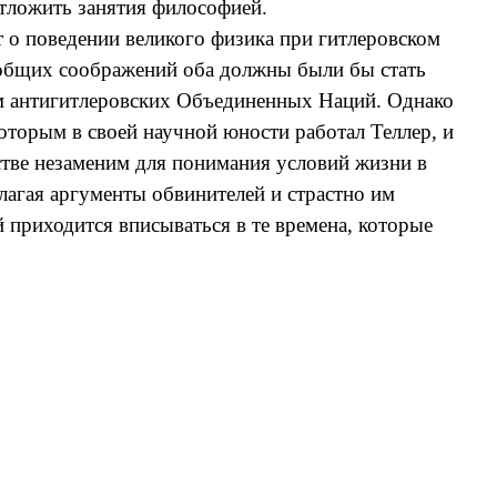
тложить занятия философией.
т о поведении великого физика при гитлеровском
 общих соображений оба должны были бы стать
ам антигитлеровских Объединенных Наций. Однако
которым в своей научной юности работал Теллер, и
стве незаменим для понимания условий жизни в
лагая аргументы обвинителей и страстно им
 приходится вписываться в те времена, которые