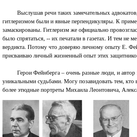
Выслушав речи таких замечательных адвокатов
гитлеризмом были и явные перпендикуляры. К приме
замаскированы. Гитлеризм же официально провозглас
было спрятаться, -- их печатали в газетах. И тем не
вердикта. Потому что доверяю личному опыту Е. Фе
присваиваю личный жизненный опыт этих защитников,
Герои Фейнберга – очень разные люди, и автор
уникальными судьбами. Могу позавидовать тем, кто в
более этюдные портреты Михаила Леонтовича, Алекса