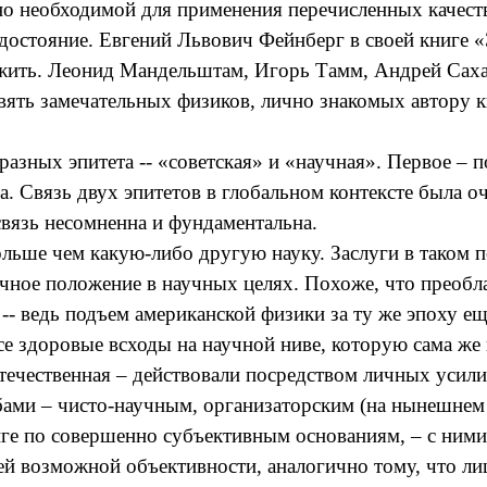
но необходимой для применения перечисленных качест
остояние. Евгений Львович Фейнберг в своей книге 
о жить. Леонид Мандельштам, Игорь Тамм, Андрей Сах
вять замечательных физиков, лично знакомых автору к
разных эпитета -- «советская» и «научная». Первое – 
а. Связь двух эпитетов в глобальном контексте была 
связь несомненна и фундаментальна.
льше чем какую-либо другую науку. Заслуги в таком по
ичное положение в научных целях. Похоже, что преобл
 -- ведь подъем американской физики за ту же эпоху е
все здоровые всходы на научной ниве, которую сама же 
ечественная – действовали посредством личных усилий
бами – чисто-научным, организаторским (на нынешнем
ге по совершенно субъективным основаниям, – с ними 
ей возможной объективности, аналогично тому, что ли