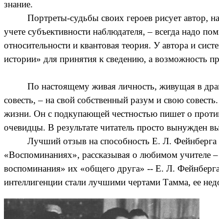
знание.
Портреты-судьбы своих героев рисует автор, 
учете субъективности наблюдателя, – всегда надо по
относительности и квантовая теория. У автора и сис
истории» для принятия к сведению, а возможность п
По настоящему живая личность, живущая в драм
совесть, – на свой собственный разум и свою совест
жизни. Он с подкупающей честностью пишет о противо
очевидцы. В результате читатель просто вынужден вы
Лучший отзыв на способность Е. Л. Фейнберга 
«Воспоминаниях», рассказывая о любимом учителе – 
воспоминания» их «общего друга» -- Е. Л. Фейнберга,
интеллигенции стали лучшими чертами Тамма, ее недо