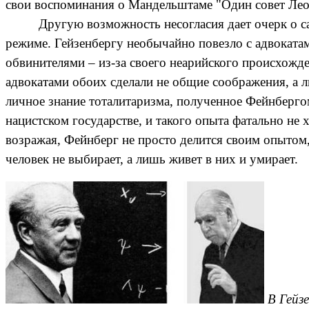
свои воспоминания о Мандельштаме "Один совет Леон
Другую возможность несогласия дает очерк о с
режиме. Гейзенбергу необычайно повезло с адвоката
обвинителями – из-за своего неарийского происхож
адвокатами обоих сделали не общие соображения, а л
личное знание тоталитаризма, полученное Фейнберго
нацистском государстве, и такого опыта фатально не
возражая, Фейнберг не просто делится своим опытом,
человек не выбирает, а лишь живет в них и умирает.
В Гейз