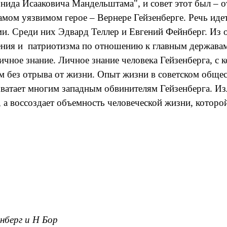
ида Исааковича Мандельштама", и совет этот был – о
амом уязвимом герое – Вернере Гейзенберге. Речь иде
ми. Среди них Эдвард Теллер и Евгений Фейнберг. Из
дения и патриотизма по отношению к главным держав
ичное знание. Личное знание человека Гейзенберга, с 
м без отрыва от жизни. Опыт жизни в советском обще
 хватает многим западным обвинителям Гейзенберга. Из
 а воссоздает объемность человеческой жизни, которой
енберг и Н Бор