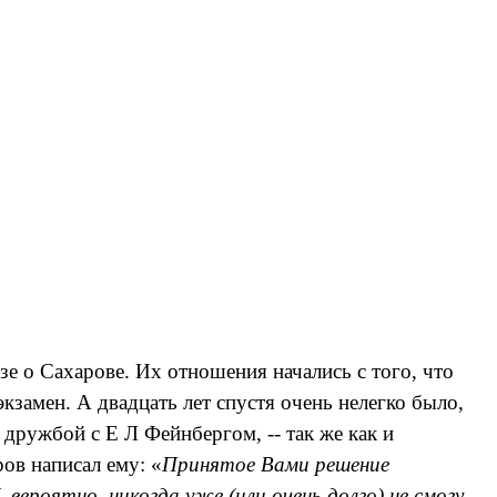
зе о Сахарове. Их отношения начались с того, что
замен. А двадцать лет спустя очень нелегко было,
дружбой с Е Л Фейнбергом, -- так же как и
ов написал ему: «
Принятое Вами решение
 вероятно, никогда уже (или очень долго) не смогу