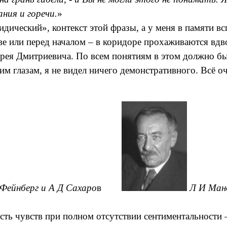
ния и горечи.
»
дический», контекст этой фразы, а у меня в памяти вс
ве или перед началом – в коридоре прохаживаются вдв
дрея Дмитриевича. По всем понятиям в этом должно бы
оим глазам, я не видел ничего демонстративного. Всё 
 Фейнберг и А Д Сахаро
в
Л И Ман
сть чувств при полном отсутствии сентиментальности – 