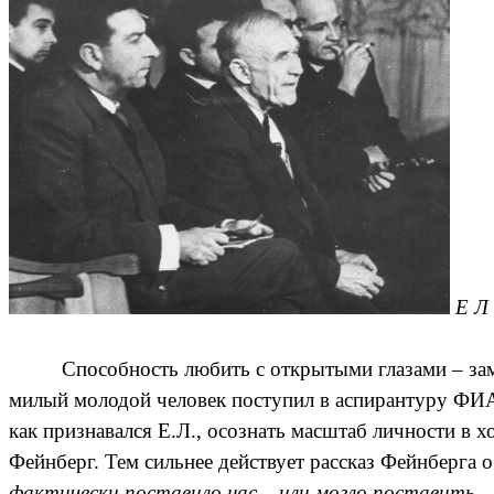
Е Л
Способность любить с открытыми глазами – заме
милый молодой человек поступил в аспирантуру ФИАНа
как признавался Е.Л., осознать масштаб личности в 
Фейнберг. Тем сильнее действует рассказ Фейнберга 
фактически поставило нас – или могло поставить - на