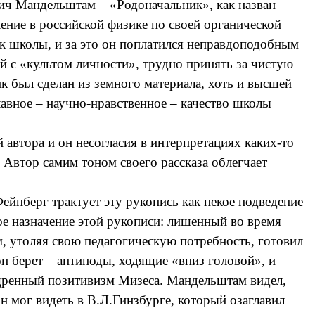
вич Мандельштам – «Родоначальник», как назван
ение в российской физике по своей органической
ик школы, и за это он поплатился неправдоподобным
 с «культом личности», трудно принять за чистую
к был сделан из земного материала, хоть и высшей
авное – научно-нравственное – качество школы
 автора и он несогласия в интерпретациях каких-то
 Автор самим тоном своего рассказа облегчает
йнберг трактует эту рукопись как некое подведение
ое назначение этой рукописи: лишенный во время
, утоляя свою педагогическую потребность, готовил
 берет – антиподы, ходящие «вниз головой», и
зощренный позитивизм Мизеса. Мандельштам видел,
 мог видеть в В.Л.Гинзбурге, который озаглавил