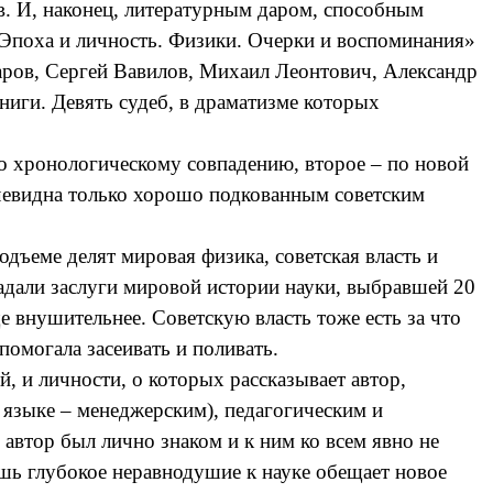
в. И, наконец, литературным даром, способным
«Эпоха и личность. Физики. Очерки и воспоминания»
аров, Сергей Вавилов, Михаил Леонтович, Александр
ниги. Девять судеб, в драматизме которых
по хронологическому совпадению, второе – по новой
очевидна только хорошо подкованным советским
дъеме делят мировая физика, советская власть и
адали заслуги мировой истории науки, выбравшей 20
ще внушительнее. Советскую власть тоже есть за что
помогала засеивать и поливать.
, и личности, о которых рассказывает автор,
 языке – менеджерским), педагогическим и
автор был лично знаком и к ним ко всем явно не
шь глубокое неравнодушие к науке обещает новое