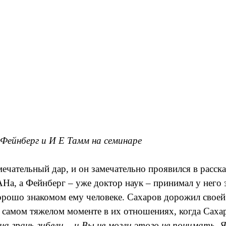
 Фейнберг и И Е Тамм на семинаре
чательный дар, и он замечательно проявился в расска
, а Фейнберг – уже доктор наук – принимал у него эк
хорошо знакомом ему человеке. Сахаров дорожил своей 
о самом тяжелом моменте в их отношениях, когда Сахар
 грань гибели, - и Вы не могли этого не понимать. Я,