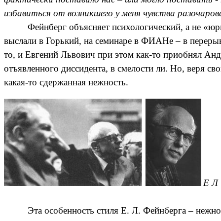
избавиться от возникшего у меня чувства разочарова
Фейнберг объясняет психологический, а не «юри
выслали в Горький, на семинаре в ФИАНе – в переры
то, и Евгений Львович при этом как-то приобнял Ан
отъявленного диссидента, в смелости ли. Но, веря св
какая-то сдержанная нежность.
Е Л
Эта особенность стиля Е. Л. Фейнберга – нежно