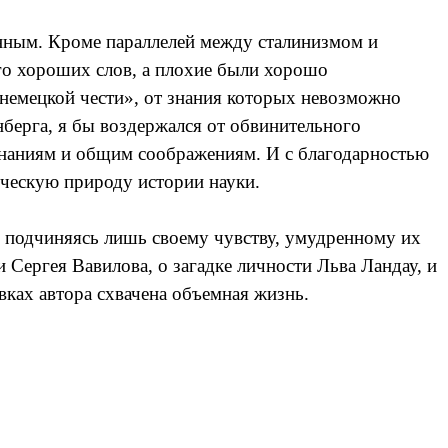
енным. Кроме параллелей между сталинизмом и
го хороших слов, а плохие были хорошо
немецкой чести», от знания которых невозможно
енберга, я бы воздержался от обвинительного
знаниям и общим соображениям. И с благодарностью
еческую природу истории науки.
– подчиняясь лишь своему чувству, умудренному их
Сергея Вавилова, о загадке личности Льва Ландау, и
вках автора схвачена объемная жизнь.