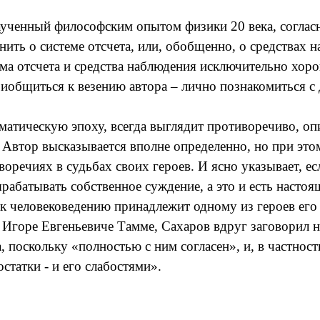
наученный философским опытом физики 20 века, согла
мнить о системе отсчета, или, обобщенно, о средствах
тема отсчета и средства наблюдения исключительно хор
риобщиться к везению автора – лично познакомиться с
атическую эпоху, всегда выглядит противоречиво, опи
ь. Автор высказывается вполне определенно, но при эт
речиях в судьбах своих героев. И ясно указывает, ес
рабатывать собственное суждение, а это и есть настоя
к человековедению принадлежит одному из героев его
Игоре Евгеньевиче Тамме, Сахаров вдруг заговорил н
 поскольку «полностью с ним согласен», и, в частност
статки - и его слабостями».