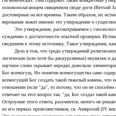
гигиенических. Она содержит также конкретные утве
основополагающем священном своде догм (Ветхий За
достоверные на все времена. Таким образом, их ист
верования лежит именно это утверждение о существо
Это утверждение, рассматриваемое с гносеологи
суждению о достаточности опытной проверки. Истинн
сведением к этому источнику. Такое утверждение, ка
Дело в том, что среди утверждений религиозно
логические (или хотя бы дискурсивные) неувязки и 
научное слово скрывает нередко довольно элементарн
Бог всемогущ. Но понятие всемогущества само содерж
всемогущий Бог создать такой тяжелый камень, что н
отношении (если "да", то потому, что он не способен
отвечает на этот вопрос так: "да, Бог создал такой ка
Остроумие этого ответа, разумеется, ничего не решае
из его первых провозвестников, св. Амвросий (
IV
век