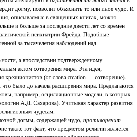
депты апеллируют к
ограниченности этого знания
в
ердит догму, позволит объяснить то или иное чудо. И
ления, описываемые в священных книгах, можно
льше и больше за последние двести лет со времен
алитической психиатрии Фрейда. Подобные
ленной за тысячелетия наблюдений над
ьности, а впоследствии подтвержденному
нным актом сотворения мира. Эта идея,
ия
креационистов
(от слова
creation
— сотворение).
м, что было до начала расширения мира. Предлагаются
аковы, например, осцилляционные модели, в которых
нологии А.Д. Сахарова). Учитывая характер развития
 религиозным чудесам.
гиозной догмы, содержащей чудо,
противоречит
роне также тот факт, что предметом религии является