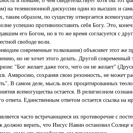
ость и поныне, о чем свидетельствует хотя бы тот фа
там) на телевизионной дискуссии один из высших и с
 таким образом, по существу отвергается всемогущест
лне успешно противопоставить себя Богу. Это, конечн
оздавшим его Богом, но в то же время согласуется с 
вестной свободе воли.
водим современные толкования) объясняет этот же при
чению, но не хочет этого делать. Другой современный 
изм: "Бог желает даже того, чего он не желает" (
Друс
к св. Амвросию, сохраняя свою резонность, не может 
ть". В самом деле, мысль всех процитированных теолог
онятия всемогущества остается. В религиозном сознани
го ответа. Единственным ответом остается ссылка на
вляется часто встречающееся их противоречие с пост
ак должно верить, что Иисус Навин остановил Солнце 