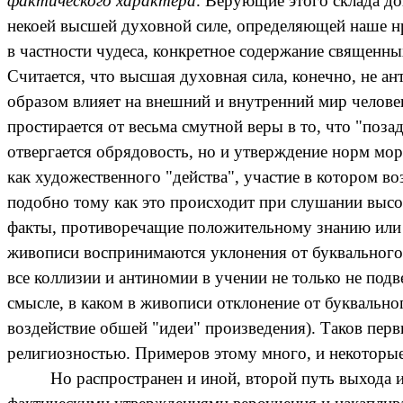
фактического характера
. Верующие этого склада д
некоей высшей духовной силе, определяющей наше нра
в частности чудеса, конкретное содержание священны
Считается, что высшая духовная сила, конечно, не а
образом влияет на внешний и внутренний мир челове
простирается от весьма смутной веры в то, что "поза
отвергается обрядовость, но и утверждение норм мор
как художественного "действа", участие в котором 
подобно тому как это происходит при слушании высо
факты, противоречащие положительному знанию или л
живописи воспринимаются уклонения от буквального 
все коллизии и антиномии в учении не только не под
смысле, в каком в живописи отклонение от буквальн
воздействие обшей "идеи" произведения). Таков перв
религиозностью. Примеров этому много, и некоторы
Но распространен и иной, второй путь выхода 