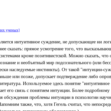
мих ученых]
яется интуитивное суждение, не допускающее ни логич
нее сказать: прямое усмотрение того, что высказываю
системами кроме позитивистской. Можно сказать, что 
ознание и необъятный мир подсознательного (или бесс
чески наследуемые инстинкты). От такой "интуиции-су
аньше или позже, допускает подтверждение либо опро
итература. Используемое здесь понятие "интуитивное 
вает его связь с понятием интуиции. Более подробном
 для обсуждения проблемы интуиции в психологии науч
Напомним также, что, хотя Гегель считал, что непосред