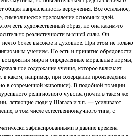
чень смутным, но повелительным представлением о
ет общая направленность вероучения. Все остальное,
ие, символическое преломление основных идей.
этом есть художественный образ, но она каким-то
носительно реалистичности высшей силы. Он
 нечто более высокое и духовное. При этом не только
елигиозным учением. Но есть и принятие обрядовости
ер восприятия мира и определенные моральные нормы,
Буквальное содержание учения, которое включает
, в каком, например, при созерцании произведения
но в современной живописи). В подобной позиции
курсивного
религиозного чувства (почти в таком же
ни, летающие люди у Шагала и т.п. — усиливают
ие, в том числе естественнонаучного типа, с
гматически зафиксированными в давние времена