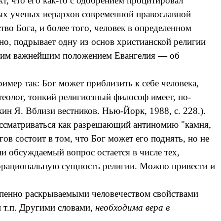
кт, что его как-то с одобрением процитировал
амых ученых иерархов современной православной
во Бога, и более того, человек в определенном
о, подрывает одну из основ христианской религии
другим важнейшим положением Евангелия — об
мер так: Бог может приблизить к себе человека,
теолог, тонкий религиозный философ имеет, по-
кин
Я. Вблизи вестников. Нью-Йорк, 1988, с. 228.).
рассматриваться как разрешающий антиномию "камня,
ов состоит в том, что Бог может его поднять, но не
и обсуждаемый вопрос остается в числе тех,
 иррациональную сущность религии. Можно привести и
епенно раскрываемыми человечеством свойствами
и т.п. Другими словами,
необходима вера в