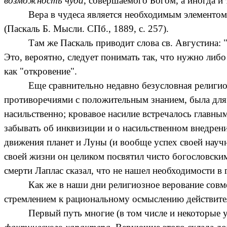
возможность чуда
, совершаемого Богом, а иногда и 
Вера в чудеса является необходимым элементом 
(Паскаль Б. Мысли. СПб., 1889, с. 257).
Там же Паскаль приводит слова св. Августина: 
Это, вероятно, следует понимать так, что нужно либо
как "откровение".
Еще сравнительно недавно безусловная религио
противоречиями с положительным знанием, была для 
насильственно; кровавое насилие встречалось главны
забывать об инквизиции и о насильственном внедрени
движения планет и Луны (и вообще успех своей науч
своей жизни он целиком посвятил чисто богословским
смерти Лаплас сказал, что не нашел необходимости в 
Как же в наши дни религиозное верование сов
стремлением к рациональному осмыслению действите
Первый путь многие (в том числе и некоторые 