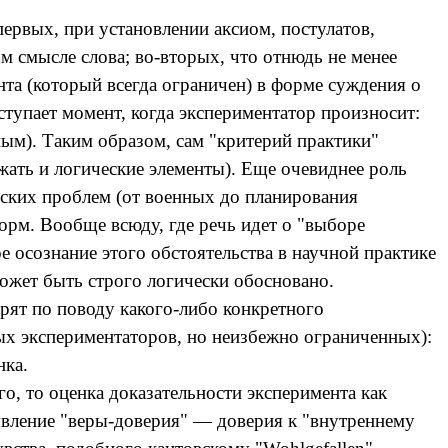
ервых, при установлении аксиом, постулатов,
 смысле слова; во-вторых, что отнюдь не менее
нта (который всегда ограничен) в форме суждения о
ступает момент, когда экспериментатор произносит:
ьным). Таким образом, сам "критерий практики"
жать и логические элементы). Еще очевиднее роль
ческих проблем (от военных до планирования
орм. Вообще всюду, где речь идет о "выборе
 осознание этого обстоятельства в научной практике
ожет быть строго логически обосновано.
ят по поводу какого-либо конкретного
х экспериментаторов, но неизбежно ограниченных):
нка.
го, то оценка доказательности эксперимента как
явление "веры-доверия" — доверия к "внутреннему