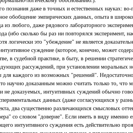
формально-логическому обоснованию.).
о познания даже в точных и естественных науках: во-п
ное обобщение эмпирических данных, опыта в широком
да из любого, даже рядового лабораторного экспериме
да (ибо сколько бы раз ни повторялся эксперимент, на
хотя логически это "убеждение" не является доказател
интуитивное суждение (которое, конечно, может содер
ве, в судебной практике, в быту, в решении стратеги
следующих рассуждений, при установлении моральных н
 для каждого из возможных "решений". Недостаточное
о научно доказанным можно считать только то, что м
и не доказуемых, интуитивных суждений обычно говор
периментальных данных (даже согласующихся у разны
спекта, два существенно различающихся смысловых отте
ера" со словом "доверие". Если иметь в виду именно е
ющего интуитивного суждения есть действительно про