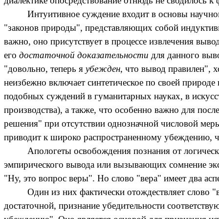
диалектике
опосредствование
отнюдь не сводилось к 
Интуитивное суждение входит в основы научног
"законов природы", представляющих собой индуктив
важно, оно присутствует в процессе извлечения выво
его
достаточной доказательности
для данного выво
"довольно, теперь я
убежден
, что вывод правилен", 
неизбежно включает синтетическое по своей природе 
подобных суждений в гуманитарных науках, в искусст
производства), а также, что особенно важно для по
решения" при отсутствии однозначной числовой меры
приводит к широко распространенному убеждению, чт
Апологеты освобождения познания от логическ
эмпирического вывода или вызывающих сомнение экс
"Ну, это вопрос веры". Но слово "вера" имеет два а
Один из них фактически отождествляет слово "в
достаточной, признание убедительности соответству