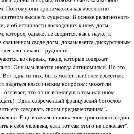
озные догмы и нормы, изложенные в каком-либо
ом. Поэтому они принимаются как абсолютно
торитетом высшего существа. В основе религиозного
, и об истинности восходящих к нему догм.
которое, однако, не сводится, как в науке, к
в священном своде догм, доказывается дискурсивным
 здесь возникают трудности.
чаются, во-первых, такие, которые содержат
ально. Они называются иногда антиномиями. Но это
Вот одна из них, быть может, наиболее известная.
ли задаться классическим вопросом: может ли
 означает, что он не всемогущ в том или ином
 создать). Один современный французский богослов
тавить его следовать своим предначертаниям".
инально. Еще в начале становления христианства один
ть к себе человека, если тот сам этого не пожелает".