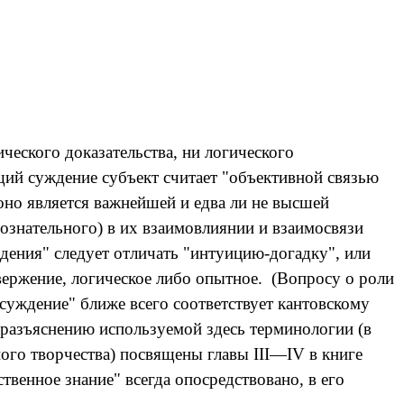
еского доказательства, ни логического
щий суждение субъект считает "объективной связью
оно является важнейшей и едва ли не высшей
ознательного) в их взаимовлиянии и взаимосвязи
ждения" следует отличать "интуицию-догадку", или
вержение, логическое либо опытное.
(Вопросу о роли
суждение" ближе всего соответствует кантовскому
у разъяснению используемой здесь терминологии (в
ного творчества) посвящены главы
III
—
IV
в книге
ственное знание" всегда опосредствовано, в его