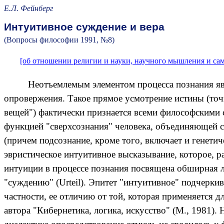
Е.Л. Фейнберг
Интуитивное суждение и вера
(Вопросы философии 1991, №8
)
[об отношении религии и науки, научного мышления и са
Неотъемлемым элементом процесса познания явл
опровержения. Такое прямое усмотрение истины (точ
вещей") фактически признается всеми философскими 
функцией "сверхсознания" человека, объединяющей с
(причем подсознание, кроме того, включает и генети
эвристическое интуитивное высказывание, которое, р
интуиции в процессе познания посвящена обширная л
"суждению" (
Urteil
). Эпитет "интуитивное" подчерки
частности, ее отличию от той, которая применяется
автора "Кибернетика, логика, искусство" (М., 1981). 