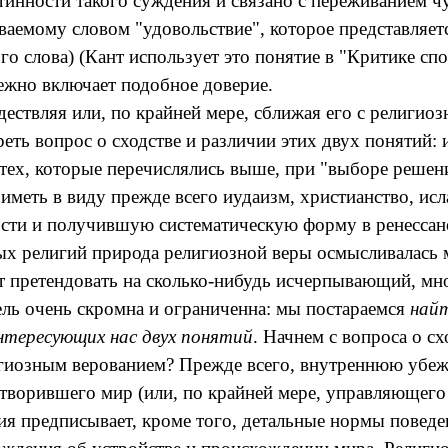
инности такого суждения и связано с переживанием чу
аемому словом "удовольствие", которое представляетс
о слова) (Кант использует это понятие в "Критике спо
бежно включает подобное доверие.
ествляя или, по крайней мере, сближая его с религио
еть вопрос о сходстве и различии этих двух понятий: 
 тех, которые перечислялись выше, при "выборе решен
 иметь в виду прежде всего иудаизм, христианство, и
ости и получившую систематическую форму в ренесса
ных религий природа религиозной веры осмысливалась
т претендовать на сколько-нибудь исчерпывающий, мно
ель очень скромна и ограниченна: мы постараемся
найт
интересующих нас двух понятий
. Начнем с вопроса о сх
игиозным верованием? Прежде всего, внутреннюю убеж
сотворившего мир (или, по крайней мере, управляющег
 предписывает, кроме того, детальные нормы поведе