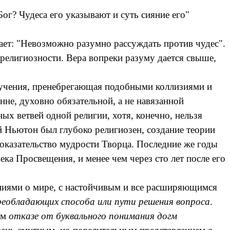
ог? Чудеса его указывают и суть сияние его"
чает: "Невозможно разумно рассуждать против чудес".
т религиозности. Вера вопреки разуму дается свыше,
у учения, пренебрегающая подобными коллизиями и
не, духовно обязательной, а не навязанной
ых ветвей одной религии, хотя, конечно, нельзя
ий Ньютон был глубоко религиозен, создание теории
доказательство мудрости Творца. Последние же годы
ка Просвещения, и менее чем через сто лет после его
ениями о мире, с настойчивым и все расширяющимся
еобладающих способа или пути решения вопроса
.
ом
отказе от буквального понимания догм