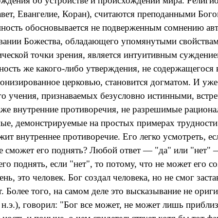
рждения об устройстве и происхождении мира. Религи
вет, Евангелие, Коран), считаются преподанными Бог
инность обосновывается не подверженным сомнению ав
вании Божества, обладающего упомянутыми свойствами
ческой точки зрения, является интуитивным суждением, 
ость же какого-либо утверждения, не содержащегося 
нонизированное церковью, становится догматом. И уже
го учения, признаваемых безусловно истинными, встре
даже внутренние противоречия, не разрешимые рацион
ые, демонстрируемые на простых примерах трудности. 
ит внутреннее противоречие. Его легко усмотреть, ес
е сможет его поднять? Любой ответ — "да" или "нет" —
 его поднять, если "нет", то потому, что не может его
мень, это человек. Бог создал человека, но не смог зас
т. Более того, на самом деле это высказывание не ориг
 н.э.), говорил: "Бог все может, не может лишь приблизи