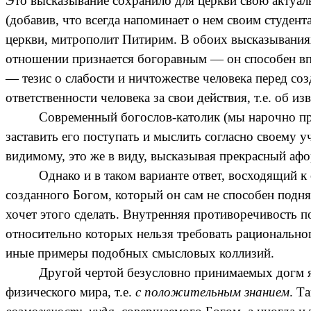
Это высказывание сохранило для церкви свою актуальн
(добавив, что всегда напоминает о нем своим студен
церкви, митрополит Питирим. В обоих высказываниях,
отношении признается богоравным — он способен впо
— тезис о слабости и ничтожестве человека перед с
ответственности человека за свои действия, т.е. об из
Современный богослов-католик (мы нарочно при
заставить его поступать и мыслить согласно своему у
видимому, это же в виду, высказывая прекрасный афор
Однако и в таком варианте ответ, восходящий 
созданного Богом, который он сам не способен подня
хочет этого сделать. Внутренняя противоречивость п
относительно которых нельзя требовать рационально
иные примеры подобных смысловых коллизий.
Другой чертой безусловно принимаемых догм я
физического мира, т.е.
с положительным знанием
. Т