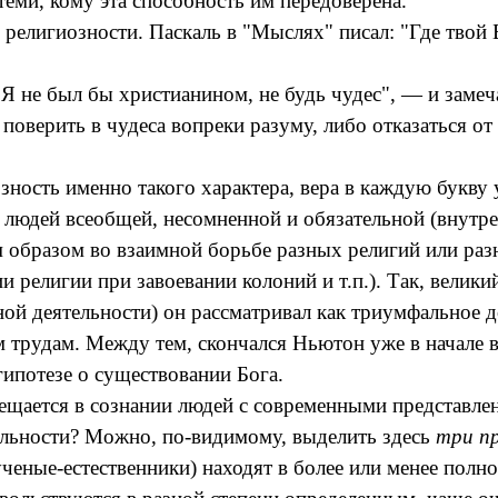
теми, кому эта способность им передоверена.
религиозности. Паскаль в "Мыслях" писал: "Где твой Б
"Я не был бы христианином, не будь чудес", — и заме
 поверить в чудеса вопреки разуму, либо отказаться о
зность именно такого характера, вера в каждую букв
людей всеобщей, несомненной и обязательной (внутрен
м образом во взаимной борьбе разных религий или разн
и религии при завоевании колоний и т.п.). Так, велик
ной деятельности) он рассматривал как триумфальное 
 трудам. Между тем, скончался Ньютон уже в начале ве
гипотезе о существовании Бога.
мещается в сознании людей с современными представл
льности? Можно, по-видимому, выделить здесь
три пр
ученые-естественники) находят в более или менее полн