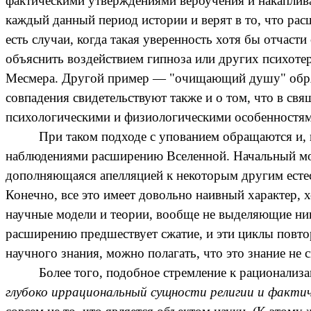
фактическими утверждениями вероучения и накаплив
каждый данный период истории и верят в то, что рас
есть случаи, когда такая уверенность хотя бы отчас
объяснить воздействием гипноза или других психотер
Месмера
. Другой пример — "очищающий душу" обряд
совпадения свидетельствуют также и о том, что в св
психологическими и физиологическими особенностям
При таком подходе с упованием обращаются и, 
наблюдениями расширению Вселенной. Начальный мом
дополняющаяся апелляцией к некоторым другим есте
Конечно, все это имеет довольно наивный характер, х
научные модели и теории, вообще не выделяющие ник
расширению предшествует сжатие, и эти циклы повто
научного знания, можно полагать, что это знание не
Более того, подобное стремление к рационали
глубоко иррациональный сущности религии и фактич