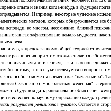
ающимся положительным знанием человечества. Его а
ширение опыта и знания когда-нибудь в будущем подтв
ти оправдывается. Например, некоторые чудесные исце
апевтических методов, которых обнаруживается все бо
 исповеди, во многом, несомненно, близкий психоан
ященных книгах зафиксировано немало мудрости, накоп
и человека.
например, к предсказанному общей теорией относител
ент расширения при этом отождествляется с божестве
ственнонаучным достижениям, лежит в основе движен
отя бы потому, что в науке исследуется и вопрос о то
акого особого момента времени как "начала мира". Т
ряются бесконечно ("
многолистная
вселенная" в терми
 сможет в будущем дать рациональное объяснение всем
зации и естественнонаучному оправданию каждой рели
ески разрушает религиозное чувство
. Остается в сто