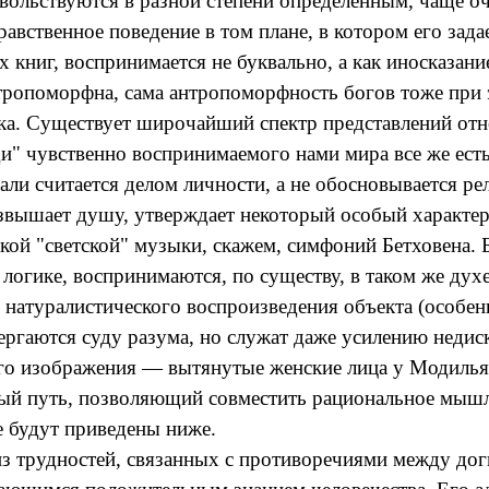
овольствуются в разной степени определенным, чаще о
вственное поведение в том плане, в котором его зада
х книг, воспринимается не буквально, а как иносказан
нтропоморфна, сама
антропоморфность
богов тоже при 
ка. Существует широчайший спектр представлений от
ди" чувственно воспринимаемого нами мира все же есть
али считается делом личности, а не обосновывается р
возвышает душу, утверждает некоторый особый характ
кой "светской" музыки, скажем, симфоний Бетховена. 
огике, воспринимаются, по существу, в таком же духе
натуралистического воспроизведения объекта (особен
вергаются суду разума, но служат даже усилению
недис
ого изображения — вытянутые женские лица у Модилья
ый путь, позволяющий совместить рациональное мышлен
е будут приведены ниже.
из трудностей, связанных с противоречиями между до