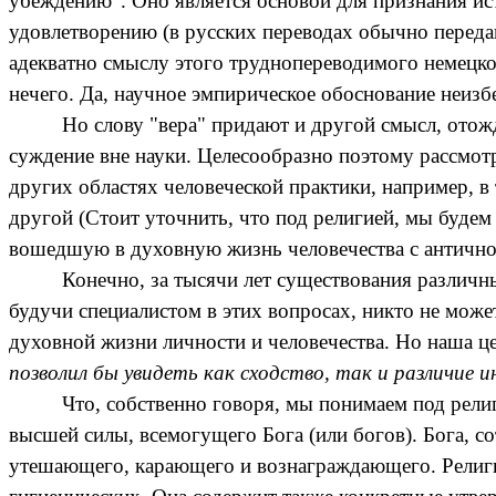
убеждению". Оно является основой для признания ист
удовлетворению (в русских переводах обычно передав
адекватно смыслу этого
труднопереводимого
немецког
нечего. Да, научное эмпирическое обоснование неиз
Но слову "вера" придают и другой смысл, отожд
суждение вне науки. Целесообразно поэтому рассмотр
других областях человеческой практики, например, в
другой (Стоит уточнить, что под религией, мы будем
вошедшую в духовную жизнь человечества с античн
Конечно, за тысячи лет существования различ
будучи специалистом в этих вопросах, никто не може
духовной жизни личности и человечества. Но наша ц
позволил бы увидеть как сходство, так и различие 
Что, собственно говоря, мы понимаем под рел
высшей силы, всемогущего Бога (или богов). Бога, 
утешающего, карающего и вознаграждающего. Религия